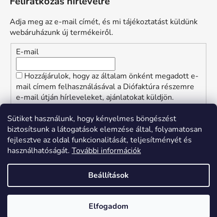
Feliratkozás hírlevélre
Adja meg az e-mail címét, és mi tájékoztatást küldünk
webáruházunk új termékeiről.
E-mail
Hozzájárulok, hogy az általam önként megadott e-
mail címem felhasználásával a Diófaktúra részemre
e-mail útján hírleveleket, ajánlatokat küldjön.
Kijelentem, hogy az
adatkezelési tájékoztatót
elolvastam. Megértettem, hogy a hozzájárulásom
Sütiket használunk, hogy kényelmes böngészést
bármikor visszavonhatom.
biztosítsunk a látogatások elemzése által, folyamatosan
fejlesztve az oldal funkcionalitását, teljesítményét és
FELIRATKOZÁS
használhatóságát.
További információk
Beállítások
Elfogadom
Shoptet készítette