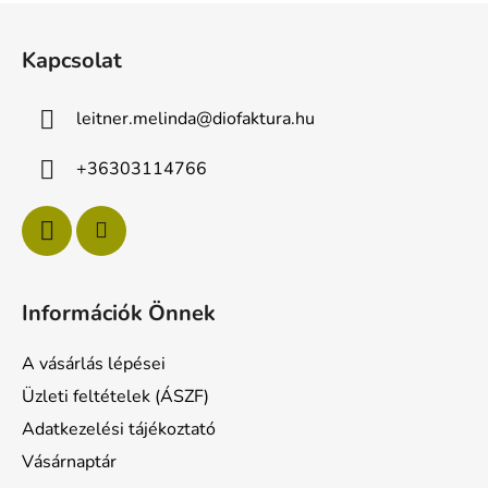
L
á
Kapcsolat
b
l
leitner.melinda
@
diofaktura.hu
é
c
+36303114766
Információk Önnek
A vásárlás lépései
Üzleti feltételek (ÁSZF)
Adatkezelési tájékoztató
Vásárnaptár