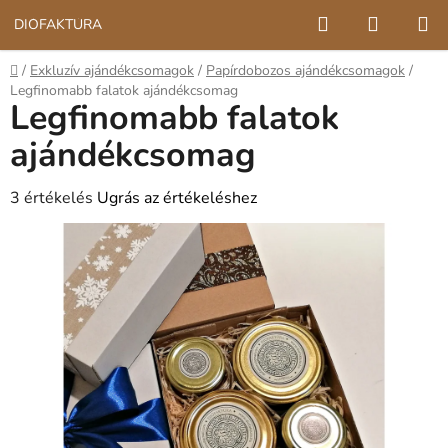
Ugrás
Keresés
KOSÁR
DIÓFAKTÚRA
a
fő
Kezdőlap
/
Exkluzív ajándékcsomagok
/
Papírdobozos ajándékcsomagok
/
tartalomhoz
Legfinomabb falatok ajándékcsomag
Legfinomabb falatok
ajándékcsomag
A
3 értékelés
Ugrás az értékeléshez
termék
átlagos
értékelése
5-
ből
5,0
csillag.