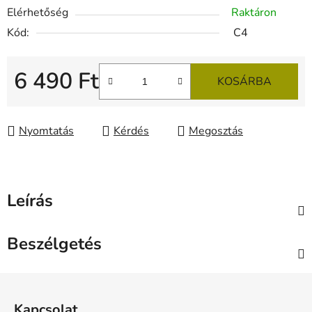
Elérhetőség
Raktáron
Kód:
C4
6 490 Ft
KOSÁRBA
Egységár:
Nyomtatás
Kérdés
Megosztás
Leírás
Beszélgetés
L
á
Kapcsolat