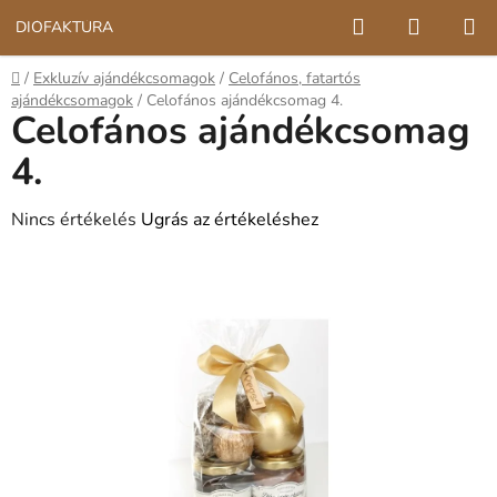
Ugrás
Keresés
KOSÁR
DIÓFAKTÚRA
a
fő
Kezdőlap
/
Exkluzív ajándékcsomagok
/
Celofános, fatartós
tartalomhoz
ajándékcsomagok
/
Celofános ajándékcsomag 4.
Celofános ajándékcsomag
4.
A
Nincs értékelés
Ugrás az értékeléshez
termék
átlagos
értékelése
5-
ből
0,0
csillag.