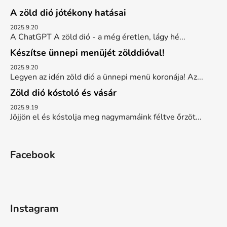
A zöld dió jótékony hatásai
2025.9.20
A ChatGPT A zöld dió - a még éretlen, lágy hé...
Készítse ünnepi menüjét zölddióval!
2025.9.20
Legyen az idén zöld dió a ünnepi menü koronája! Az...
Zöld dió kóstoló és vásár
2025.9.19
Jöjjön el és kóstolja meg nagymamáink féltve őrzöt...
Facebook
Instagram