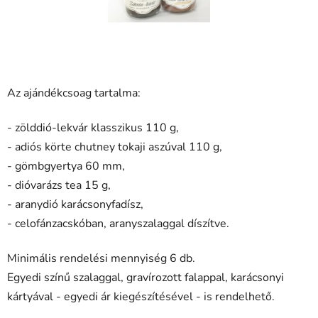
Az ajándékcsoag tartalma:
- zölddió-lekvár klasszikus 110 g,
- adiós körte chutney tokaji aszúval 110 g,
- gömbgyertya 60 mm,
- dióvarázs tea 15 g,
- aranydió karácsonyfadísz,
- celofánzacskóban, aranyszalaggal díszítve.
Minimális rendelési mennyiség 6 db.
Egyedi színű szalaggal, gravírozott falappal, karácsonyi
kártyával - egyedi ár kiegészítésével - is rendelhető.