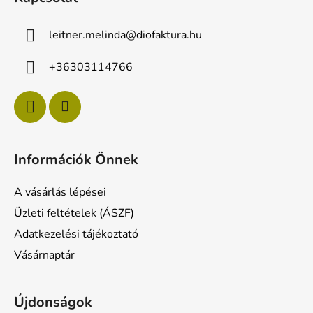
b
l
leitner.melinda
@
diofaktura.hu
é
c
+36303114766
Információk Önnek
A vásárlás lépései
Üzleti feltételek (ÁSZF)
Adatkezelési tájékoztató
Vásárnaptár
Újdonságok