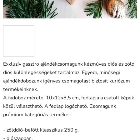
Exkluzív gasztro ajándékcsomagunk kézműves diós és zöld
diós különlegességeket tartalmaz. Egyedi, minőségi
ajándékdobozunk igényes csomagolást biztosít kuriózum
termékeinknek.
A fadoboz mérete: 10x12x8,5 cm, fedlapja a csatolt képek
közül választható. A fedlap logózható. Csomagunk
prémium kategóriás termékei:
- zölddió-befőtt klasszikus 250 g,
- diószappan,