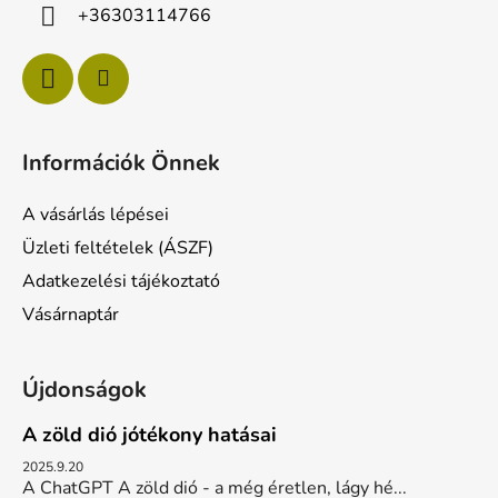
c
+36303114766
Információk Önnek
A vásárlás lépései
Üzleti feltételek (ÁSZF)
Adatkezelési tájékoztató
Vásárnaptár
Újdonságok
A zöld dió jótékony hatásai
2025.9.20
A ChatGPT A zöld dió - a még éretlen, lágy hé...