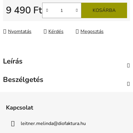
9 490 Ft
KOSÁRBA
Egységár:
Nyomtatás
Kérdés
Megosztás
Leírás
Beszélgetés
L
á
Kapcsolat
b
l
leitner.melinda
@
diofaktura.hu
é