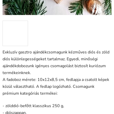
Exkluzív gasztro ajándékcsomagunk kézműves diós és zöld
diós különlegességeket tartalmaz. Egyedi, minőségi
ajándékdobozunk igényes csomagolást biztosít kuriózum
termékeinknek.
A fadoboz mérete: 10x12x8,5 cm, fedlapja a csatolt képek
közül választható. A fedlap logózható. Csomagunk
prémium kategóriás termékei:
- zölddió-befőtt klasszikus 250 g,
- diószappan,