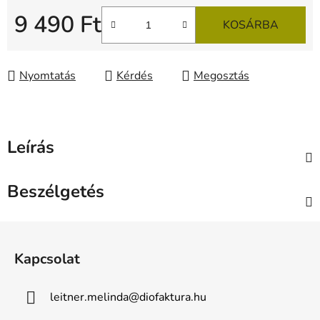
9 490 Ft
KOSÁRBA
Egységár:
Nyomtatás
Kérdés
Megosztás
Leírás
Beszélgetés
L
á
Kapcsolat
b
l
leitner.melinda
@
diofaktura.hu
é