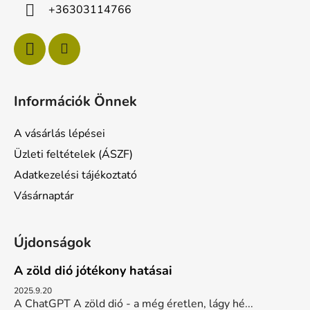
c
+36303114766
Információk Önnek
A vásárlás lépései
Üzleti feltételek (ÁSZF)
Adatkezelési tájékoztató
Vásárnaptár
Újdonságok
A zöld dió jótékony hatásai
2025.9.20
A ChatGPT A zöld dió - a még éretlen, lágy hé...