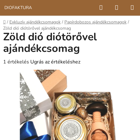
Ugrás
Keresés
KOSÁR
DIÓFAKTÚRA
a
fő
Kezdőlap
/
Exkluzív ajándékcsomagok
/
Papírdobozos ajándékcsomagok
/
tartalomhoz
Zöld dió diótörővel ajándékcsomag
Zöld dió diótörővel
ajándékcsomag
A
1 értékelés
Ugrás az értékeléshez
termék
átlagos
értékelése
5-
ből
5,0
csillag.