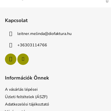
L
á
Kapcsolat
b
l
leitner.melinda
@
diofaktura.hu
é
c
+36303114766
Információk Önnek
A vásárlás lépései
Üzleti feltételek (ÁSZF)
Adatkezelési tájékoztató