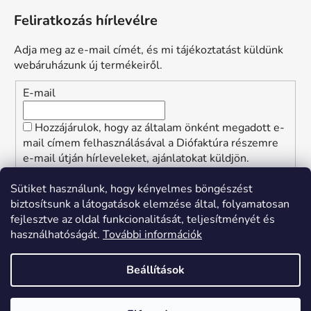
Feliratkozás hírlevélre
Adja meg az e-mail címét, és mi tájékoztatást küldünk
webáruházunk új termékeiről.
E-mail
Hozzájárulok, hogy az általam önként megadott e-
mail címem felhasználásával a Diófaktúra részemre
e-mail útján hírleveleket, ajánlatokat küldjön.
Kijelentem, hogy az
adatkezelési tájékoztatót
elolvastam. Megértettem, hogy a hozzájárulásom
Sütiket használunk, hogy kényelmes böngészést
bármikor visszavonhatom.
biztosítsunk a látogatások elemzése által, folyamatosan
fejlesztve az oldal funkcionalitását, teljesítményét és
FELIRATKOZÁS
használhatóságát.
További információk
Beállítások