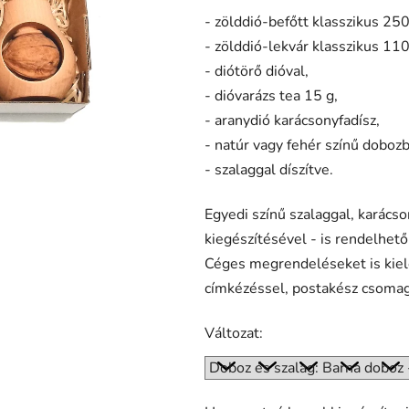
5,0
- zölddió-befőtt klasszikus 250
csillag.
- zölddió-lekvár klasszikus 110
- diótörő dióval,
- dióvarázs tea 15 g,
- aranydió karácsonyfadísz,
- natúr vagy fehér színű doboz
- szalaggal díszítve.
Egyedi színű szalaggal, karácso
kiegészítésével - is rendelhető
Céges megrendeléseket is kie
címkézéssel, postakész csomago
Változat: