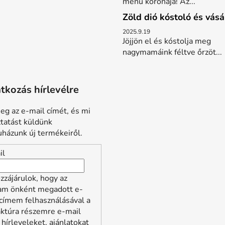
menü koronája! Az...
Zöld dió kóstoló és vásá
2025.9.19
Jöjjön el és kóstolja meg
nagymamáink féltve őrzöt...
atkozás hírlevélre
eg az e-mail címét, és mi
ztatást küldünk
házunk új termékeiről.
il
zzájárulok, hogy az
lam önként megadott e-
címem felhasználásával a
aktúra részemre e-mail
 hírleveleket, ajánlatokat