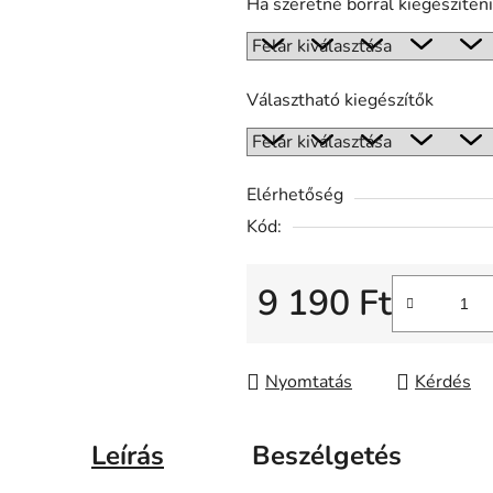
Ha szeretné borral kiegészíteni
Választható kiegészítők
Elérhetőség
Kód:
9 190 Ft
Egységár:
Nyomtatás
Kérdés
Leírás
Beszélgetés