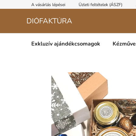
Ugrás
A vásárlás lépései
Üzleti feltételek (ÁSZF)
a
fő
DIÓFAKTÚRA
tartalomhoz
Exkluzív ajándékcsomagok
Kézműves