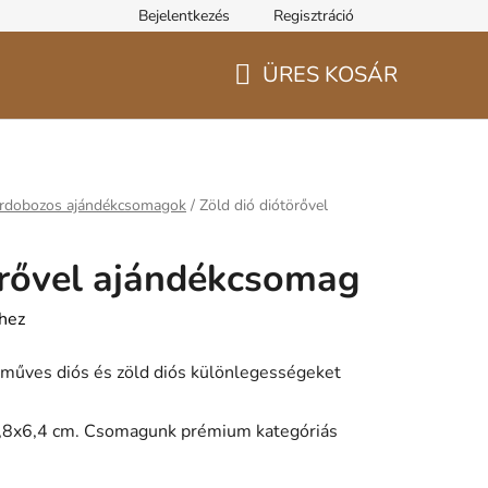
Bejelentkezés
Regisztráció
ÜRES KOSÁR
KOSÁR
írdobozos ajándékcsomagok
/
Zöld dió diótörővel
örővel ajándékcsomag
shez
műves diós és zöld diós különlegességeket
,8x6,4 cm.
Csomagunk prémium kategóriás