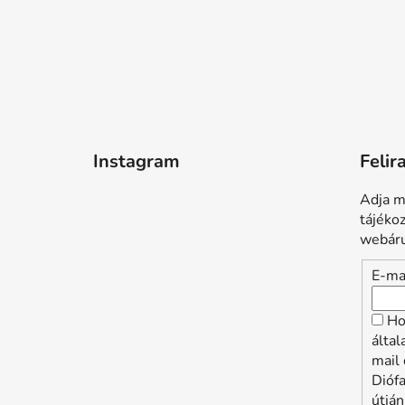
Instagram
Felir
Adja m
tájéko
webáru
E-ma
Ho
álta
mail 
Dióf
útján