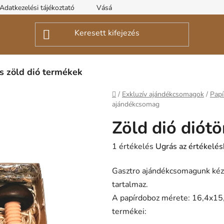
Adatkezelési tájékoztató
Vásárnaptár
 zöld dió termékek
Kezdőlap
/
Exkluzív ajándékcsomagok
/
Pap
ajándékcsomag
Zöld dió diót
A
1 értékelés
Ugrás az értékelé
termék
Gasztro ajándékcsomagunk kéz
átlagos
tartalmaz.
értékelése
A papírdoboz mérete: 16,4x15
5-
termékei:
ből