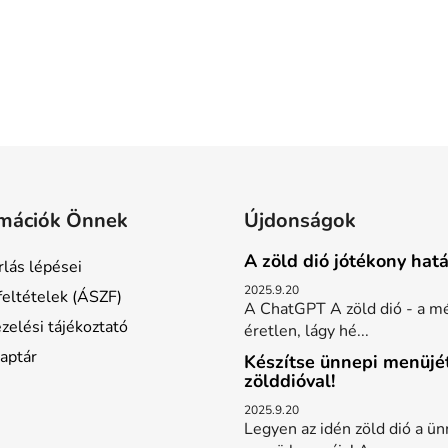
rmációk Önnek
Újdonságok
A zöld dió jótékony hatá
rlás lépései
2025.9.20
feltételek (ÁSZF)
A ChatGPT A zöld dió - a m
zelési tájékoztató
éretlen, lágy hé...
aptár
Készítse ünnepi menüjé
zölddióval!
2025.9.20
Legyen az idén zöld dió a ün