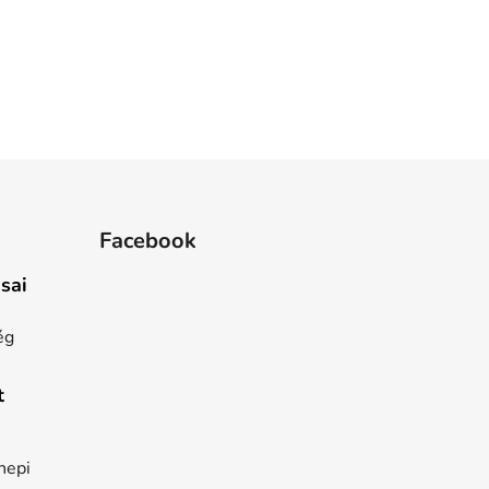
Facebook
sai
ég
t
nepi