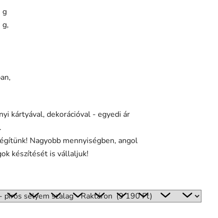
 g
 g,
ban,
nyi kártyával, dekorációval - egyedi ár
.
légítünk! Nagyobb mennyiségben, angol
k készítését is vállaljuk!