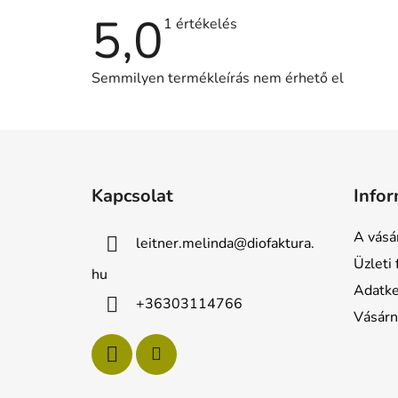
5,0
A
1 értékelés
termék
átlagos
értékelése
Semmilyen termékleírás nem érhető el
5-
ből
5,0
csillag.
L
á
Kapcsolat
Info
b
l
A vásá
leitner.melinda
@
diofaktura.
é
Üzleti 
c
hu
Adatke
+36303114766
Vásárn