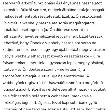
szerverről érkező funkcionális és kényelmes használatot
biztosító sütikről van szó, melyek általános tulajdonságait,
működését fentebb részleteztük. Ezek az Ön eszközének
IP-címét, a webhely használata során meglátogatott
oldalakat, esetlegesen (az Ön döntése szerint) a
felhasználó nevét és jelszavát jegyzik meg. Ezzel tesszük
lehetővé, hogy Önnek a webhely használata során ne
kelljen rendszeresen – egy-egy újabb oldal megnyitásakor,
vagy a webhely elhagyását követő visszatéréskor – újra
folyamatokat ismételnie, ugyanazon lapok megnyitásával,
illetve – az Ön döntése szerint – ne kelljen újra
azonosítania magát, illetve újra bejelentkeznie. A
webhelyünk regisztrált felhasználói számára a megfelelő
jogosultságok biztosítása érdekében alkalmazzuk a sütiket;
ha a felhasználó belépett a webhelyre, megkapja a
szükséges jogosultságokat. Ezzel kapcsolatban egyéb
információt nem tárolnak ezek a sütik, azt sem, hogy mikor