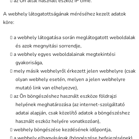
az Ön által használt eszköz IP címe.
A webhely látogatottságának méréséhez kezelt adatok
köre:
a webhely látogatása során meglátogatott weboldalak
és azok megnyitási sorrendje,
a webhely egyes weboldalainak megtekintési
gyakorisága,
mely másik webhelyről érkezett jelen webhelyre (csak
olyan webhely esetén, melyen a jelen webhelyre
mutató link van elhelyezve),
az Ön böngészéshez használt eszköze földrajzi
helyének meghatározása (az internet-szolgáltató
adatai alapján, csak közelítő adatok a böngészéshez
használt eszköz helyére vonatkozóan),
webhely böngészése kezdésének időpontja,
a webhely elhagyásának (böngészése befejezésének)