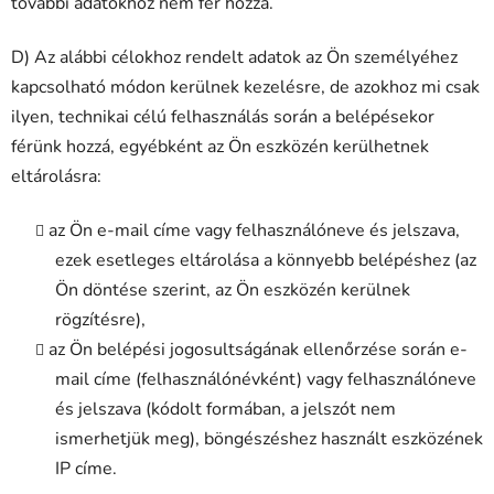
további adatokhoz nem fér hozzá.
D) Az alábbi célokhoz rendelt adatok az Ön személyéhez
kapcsolható módon kerülnek kezelésre, de azokhoz mi csak
ilyen, technikai célú felhasználás során a belépésekor
férünk hozzá, egyébként az Ön eszközén kerülhetnek
eltárolásra:
az Ön e-mail címe vagy felhasználóneve és jelszava,
ezek esetleges eltárolása a könnyebb belépéshez (az
Ön döntése szerint, az Ön eszközén kerülnek
rögzítésre),
az Ön belépési jogosultságának ellenőrzése során e-
mail címe (felhasználónévként) vagy felhasználóneve
és jelszava (kódolt formában, a jelszót nem
ismerhetjük meg), böngészéshez használt eszközének
IP címe.