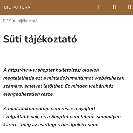
Ugrás
Keresés
KOSÁ
DIÓFAKTÚRA
a
fő
Kezdőlap
/
Süti tájékoztató
tartalomhoz
Süti tájékoztató
A
https://www.shoptet.hu/letoltes/
oldalon
megtalálhatja ezt a mintadokumentumot webáruházak
számára, amelyet letölthet. Ez minden webáruház
elengedhetetlen része.
A mintadokumentum nem része a nyújtott
szolgáltatásnak, és a Shoptet nem felelős semmilyen
kárért - még az esetleges bírságokért sem.