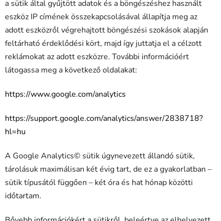
a sütik által gyűjtött adatok és a böngészéshez használt
eszköz IP címének összekapcsolásával állapítja meg az
adott eszközről végrehajtott böngészési szokások alapján
feltárható érdeklődési kört, majd így juttatja el a célzott
reklámokat az adott eszközre. További információért
látogassa meg a következő oldalakat:
https://www.google.com/analytics
https://support.google.com/analytics/answer/2838718?
hl=hu
A Google Analytics© sütik úgynevezett állandó sütik,
tárolásuk maximálisan két évig tart, de ez a gyakorlatban –
sütik típusától függően – két óra és hat hónap közötti
időtartam.
Bővebb információkért a sütikről, beleértve az elhelyezett