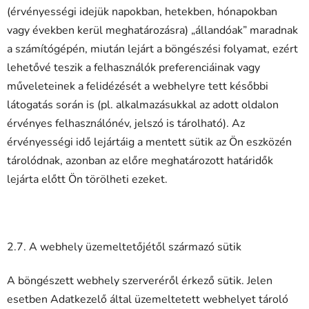
(érvényességi idejük napokban, hetekben, hónapokban
vagy években kerül meghatározásra) „állandóak” maradnak
a számítógépén, miután lejárt a böngészési folyamat, ezért
lehetővé teszik a felhasználók preferenciáinak vagy
műveleteinek a felidézését a webhelyre tett későbbi
látogatás során is (pl. alkalmazásukkal az adott oldalon
érvényes felhasználónév, jelszó is tárolható). Az
érvényességi idő lejártáig a mentett sütik az Ön eszközén
tárolódnak, azonban az előre meghatározott határidők
lejárta előtt Ön törölheti ezeket.
2.7. A webhely üzemeltetőjétől származó sütik
A böngészett webhely szerveréről érkező sütik. Jelen
esetben Adatkezelő által üzemeltetett webhelyet tároló