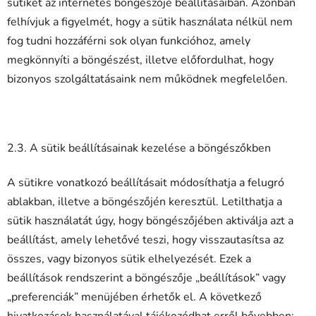
sütiket az internetes böngészője beállításaiban. Azonban
felhívjuk a figyelmét, hogy a sütik használata nélkül nem
fog tudni hozzáférni sok olyan funkcióhoz, amely
megkönnyíti a böngészést, illetve előfordulhat, hogy
bizonyos szolgáltatásaink nem működnek megfelelően.
2.3. A sütik beállításainak kezelése a böngészőkben
A sütikre vonatkozó beállításait módosíthatja a felugró
ablakban, illetve a böngészőjén keresztül. Letilthatja a
sütik használatát úgy, hogy böngészőjében aktiválja azt a
beállítást, amely lehetővé teszi, hogy visszautasítsa az
összes, vagy bizonyos sütik elhelyezését. Ezek a
beállítások rendszerint a böngészője „beállítások” vagy
„preferenciák” menüjében érhetők el. A következő
hivatkozások használatával tájékozódhat erről bővebben: