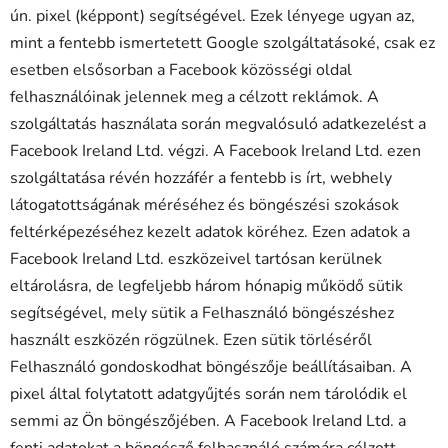
ún. pixel (képpont) segítségével. Ezek lényege ugyan az,
mint a fentebb ismertetett Google szolgáltatásoké, csak ez
esetben elsősorban a Facebook közösségi oldal
felhasználóinak jelennek meg a célzott reklámok. A
szolgáltatás használata során megvalósuló adatkezelést a
Facebook Ireland Ltd. végzi. A Facebook Ireland Ltd. ezen
szolgáltatása révén hozzáfér a fentebb is írt, webhely
látogatottságának méréséhez és böngészési szokások
feltérképezéséhez kezelt adatok köréhez. Ezen adatok a
Facebook Ireland Ltd. eszközeivel tartósan kerülnek
eltárolásra, de legfeljebb három hónapig működő sütik
segítségével, mely sütik a Felhasználó böngészéshez
használt eszközén rögzülnek. Ezen sütik törléséről
Felhasználó gondoskodhat böngészője beállításaiban. A
pixel által folytatott adatgyűjtés során nem tárolódik el
semmi az Ön böngészőjében. A Facebook Ireland Ltd. a
fenti adatokat a böngésző felhasználó számára célzott