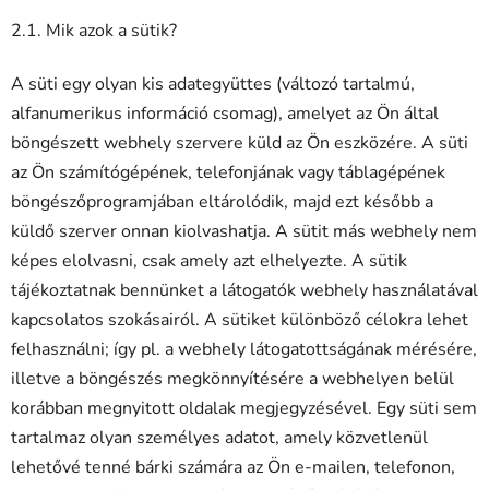
2.1. Mik azok a sütik?
A süti egy olyan kis adategyüttes (változó tartalmú,
alfanumerikus információ csomag), amelyet az Ön által
böngészett webhely szervere küld az Ön eszközére. A süti
az Ön számítógépének, telefonjának vagy táblagépének
böngészőprogramjában eltárolódik, majd ezt később a
küldő szerver onnan kiolvashatja. A sütit más webhely nem
képes elolvasni, csak amely azt elhelyezte. A sütik
tájékoztatnak bennünket a látogatók webhely használatával
kapcsolatos szokásairól. A sütiket különböző célokra lehet
felhasználni; így pl. a webhely látogatottságának mérésére,
illetve a böngészés megkönnyítésére a webhelyen belül
korábban megnyitott oldalak megjegyzésével. Egy süti sem
tartalmaz olyan személyes adatot, amely közvetlenül
lehetővé tenné bárki számára az Ön e-mailen, telefonon,